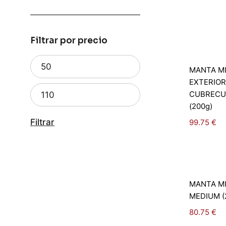
Filtrar por precio
Se
MANTA MI
o
EXTERIO
CUBRECU
(200g)
Filtrar
99.75
€
Se
MANTA MI
o
MEDIUM (
80.75
€