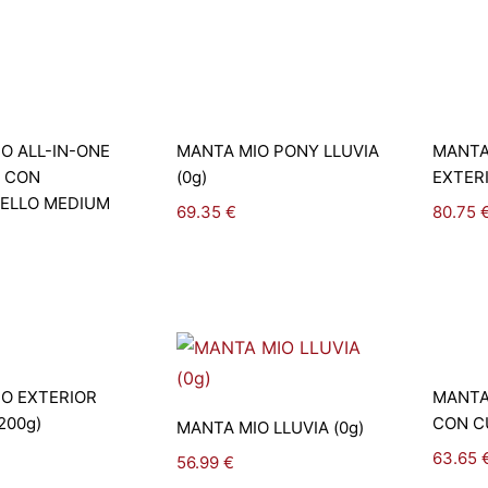
leccionar
Seleccionar
O ALL-IN-ONE
MANTA MIO PONY LLUVIA
MANTA
pciones
opciones
R CON
(0g)
EXTERI
ELLO MEDIUM
69.35
€
80.75
leccionar
O EXTERIOR
MANTA
pciones
Seleccionar
200g)
CON C
MANTA MIO LLUVIA (0g)
opciones
63.65
56.99
€