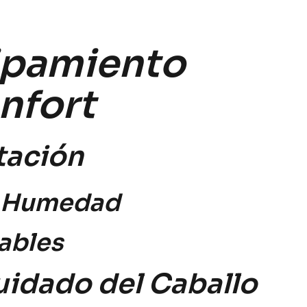
ipamiento
nfort
tación
la Humedad
rables
uidado del Caballo