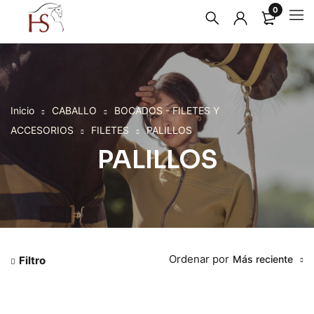
0
Inicio
CABALLO
BOCADOS - FILETES Y
ACCESORIOS
FILETES
PALILLOS
PALILLOS
Ordenar por
Más reciente
Filtro