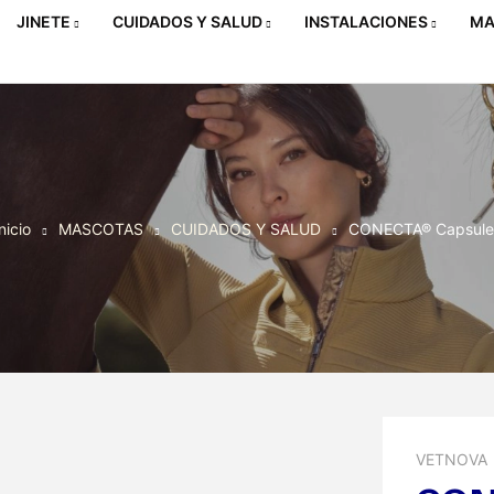
JINETE
CUIDADOS Y SALUD
INSTALACIONES
MA
nicio
MASCOTAS
CUIDADOS Y SALUD
CONECTA® Capsule
VETNOVA