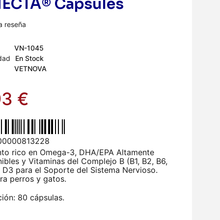
ECTA® Capsules
na reseña
VN-1045
idad
En Stock
VETNOVA
93
€
00000813228
to rico en Omega-3, DHA/EPA Altamente
ibles y Vitaminas del Complejo B (B1, B2, B6,
y D3 para el Soporte del Sistema Nervioso.
ra perros y gatos.
ión: 80 cápsulas.