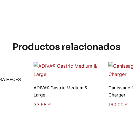
Productos relacionados
pciones
RA HECES
Añadir al carrito
Añadi
ADIVA® Gastric Medium &
Canissage P
Large
Charger
33.98
€
160.00
€