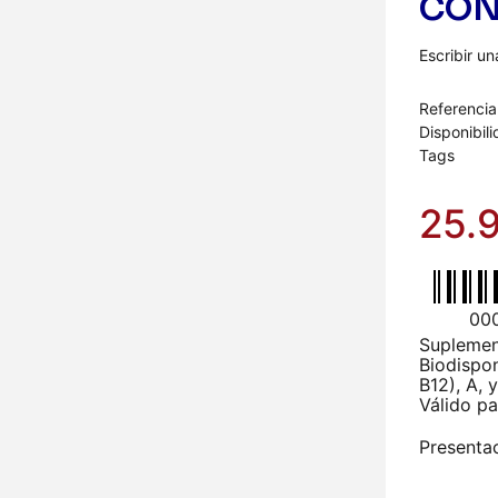
CON
Escribir u
Referencia
Disponibil
Tags
25.
00
Suplemen
Biodispon
B12), A, 
Válido pa
Presentac