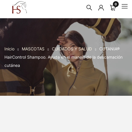
0
Inicio
MASCOTAS
CUIDADOS Y SALUD
CUTANIA®
HairControl Shampoo. Ayuda en el manejo de la descamación
cutánea