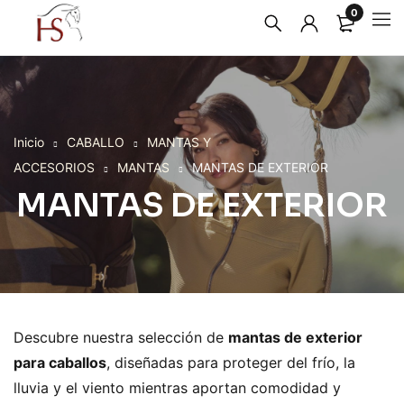
0
Inicio
CABALLO
MANTAS Y
ACCESORIOS
MANTAS
MANTAS DE EXTERIOR
MANTAS DE EXTERIOR
Descubre nuestra selección de
mantas de exterior
para caballos
, diseñadas para proteger del frío, la
lluvia y el viento mientras aportan comodidad y