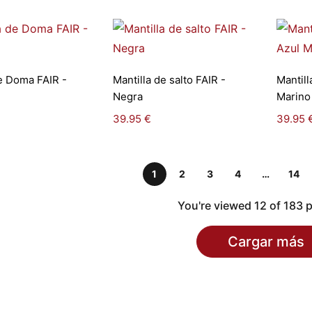
leccionar
Seleccionar
de Doma FAIR -
Mantilla de salto FAIR -
Mantill
pciones
opciones
Negra
Marino
39.95
€
39.95
1
2
3
4
…
14
You're viewed 12 of 183 
Cargar más