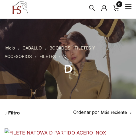
0
Inicio
CABALLO
BOCADOS - FILETES Y
ACCESORIOS
FILETES
D
D
Ordenar por
Más reciente
Filtro