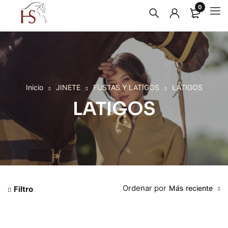
0
Inicio
JINETE
FUSTAS Y LATIGOS
LATIGOS
LATIGOS
Ordenar por
Más reciente
Filtro